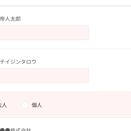
帝人太郎
テイジンタロウ
法人
個人
●●株式会社